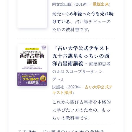
同文舘出版（2019年・
重版出来
）
発売から
6年経った今も売れ続
けている
、占い師デビューの
ための教科書です。
『占い大学公式テキスト
五十六謀星もっちぃの西
洋占星術講義
〜直感的思考
のホロスコープリーディン
』
グ〜
説話社（2023年・
占い大学公式テ
キスト採用
）
これから西洋占星術を本格的
に学びたい方のための、もっ
ちぃの教科書です。
このほか、占い業界のいくつかの会社で、