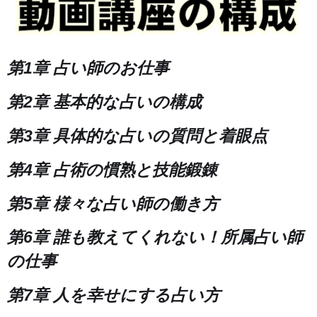
第1章 占い師のお仕事
第2章 基本的な占いの構成
第3章 具体的な占いの質問と着眼点
第4章 占術の慣熟と技能鍛錬
第5章 様々な占い師の働き方
第6章 誰も教えてくれない！所属占い師
の仕事
第7章 人を幸せにする占い方