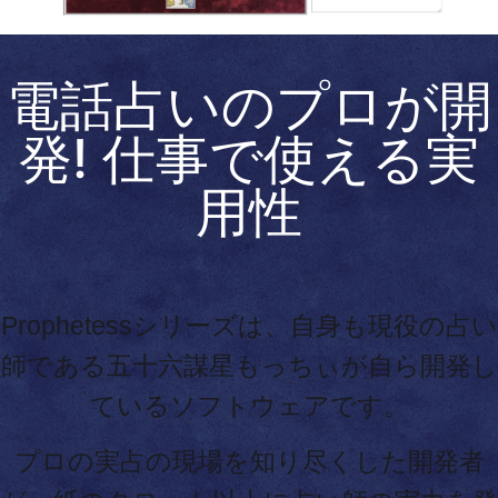
電話占いのプロが開
発! 仕事で使える実
用性
Prophetessシリーズは、自身も現役の占い
師である五十六謀星もっちぃが自ら開発し
ているソフトウェアです。
プロの実占の現場を知り尽くした開発者