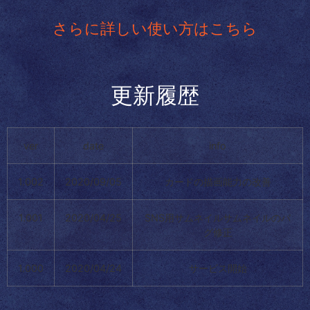
さらに詳しい使い方はこちら
更新履歴
ver
date
info
1.002
2020/09/05
カードの描画能力の改善
1.001
2020/04/25
SNS用サムネイルサムネイルのバ
グ修正
1.000
2020/04/24
サービス開始