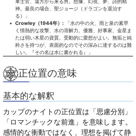
軍士官、遠方から来る男。想像、幻視、夢、詩的精
神。最良の場合、聖ジョージ（ドラゴンを退治す
る）」
Crowley（1944年）:
「水の中の火、雨と泉の素早
く情熱的な攻撃、水の溶解力。優雅、好事家、金星ま
たは弱い木星の資質。受動的に愛想がよい。無垢と純
粋さを持つが、表面的なのでその深みに達するのは難
しい。『その名は水に書かれる』」
正位置の意味
基本的な解釈
カップのナイトの正位置は「思慮分別」
「ロマンチックな前進」を意味します。
感情的な衝動ではなく、理想を掲げて静