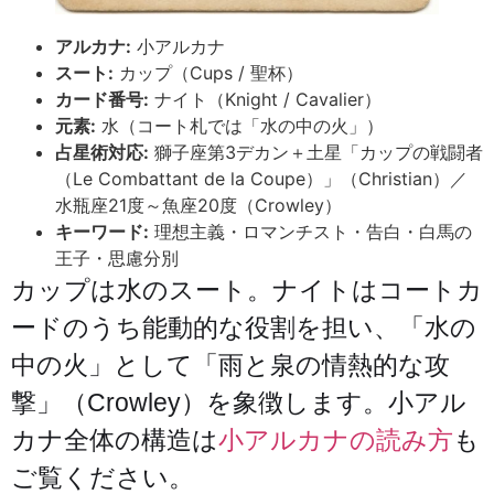
アルカナ:
小アルカナ
スート:
カップ（Cups / 聖杯）
カード番号:
ナイト（Knight / Cavalier）
元素:
水（コート札では「水の中の火」）
占星術対応:
獅子座第3デカン＋土星「カップの戦闘者
（Le Combattant de la Coupe）」（Christian）／
水瓶座21度～魚座20度（Crowley）
キーワード:
理想主義・ロマンチスト・告白・白馬の
王子・思慮分別
カップは水のスート。ナイトはコートカ
ードのうち能動的な役割を担い、「水の
中の火」として「雨と泉の情熱的な攻
撃」（Crowley）を象徴します。小アル
カナ全体の構造は
小アルカナの読み方
も
ご覧ください。