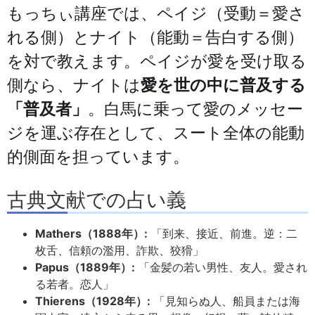
もっちぃ講座では、ペイジ（受動＝愛さ
れる側）とナイト（能動＝告白する側）
を対で教えます。ペイジが愛を受け取る
側なら、ナイトは
愛を世の中に普及する
「普及者」
。白馬に乗って愛のメッセー
ジを運ぶ存在として、スート全体の能動
的側面を担っています。
古典文献での占い義
Mathers（1888年）:
「到来、接近、前進。逆：二
枚舌、信頼の濫用、詐欺、狡猾」
Papus（1889年）:
「金髪の若い男性、友人。愛され
る若者。恋人」
Thierens（1928年）:
「見知らぬ人、船員または海