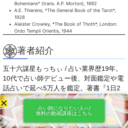
Bohemians* (trans. A.P. Morton), 1892
A.E. Thierens, *The General Book of the Tarot*,
1928
Aleister Crowley, *The Book of Thoth*, London:
Ordo Templi Orientis, 1944
著者紹介
五十六謀星もっちぃ / 占い業界歴19年。
10代で占い師デビュー後、対面鑑定や電
話占いで延べ5万人を鑑定。著書『1日2
時間で月10万円 はじめよう電話占い
師』（同文舘出版）、『五十六謀星もっ
占い師になりたい人へ!
無料の動画講座はこちら
ちぃの占星術講義』（説話社・占い大学
公式テキスト）。フジテレビ「ノンスト