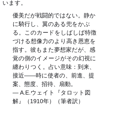
います。
優美だが戦闘的ではない。静か
に騎行し、翼のある兜をかぶ
る。このカードをしばしば特徴
づける想像力のより高き恩恵を
指す。彼もまた夢想家だが、感
覚の側のイメージがその幻視に
纏わりつく。占い意味：到来、
接近——時に使者の、前進、提
案、態度、招待、扇動。
— A.E.ウェイト『タロット図
解』（1910年）（筆者訳）