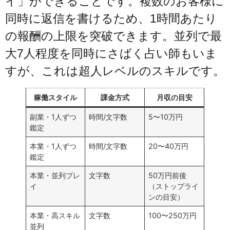
イ」ができることです。複数のお客様に
同時に返信を書けるため、1時間あたり
の報酬の上限を突破できます。並列で最
大7人程度を同時にさばく占い師もいま
すが、これは超人レベルのスキルです。
稼働スタイル
課金方式
月収の目安
副業・1人ずつ
時間/文字数
5〜10万円
鑑定
本業・1人ずつ
時間/文字数
20〜40万円
鑑定
本業・並列プレ
文字数
50万円前後
イ
（ストップライ
ンの目安）
本業・高スキル
文字数
100〜250万円
並列