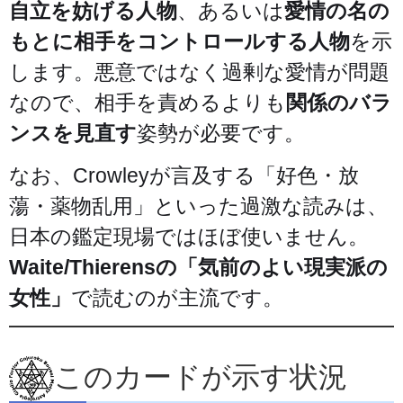
自立を妨げる人物
、あるいは
愛情の名の
もとに相手をコントロールする人物
を示
します。悪意ではなく過剰な愛情が問題
なので、相手を責めるよりも
関係のバラ
ンスを見直す
姿勢が必要です。
なお、Crowleyが言及する「好色・放
蕩・薬物乱用」といった過激な読みは、
日本の鑑定現場ではほぼ使いません。
Waite/Thierensの「気前のよい現実派の
女性」
で読むのが主流です。
このカードが示す状況