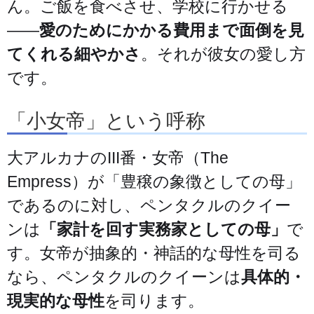
ん。ご飯を食べさせ、学校に行かせる
——
愛のためにかかる費用まで面倒を見
てくれる細やかさ
。それが彼女の愛し方
です。
「小女帝」という呼称
大アルカナのIII番・女帝（The
Empress）が「豊穣の象徴としての母」
であるのに対し、ペンタクルのクイー
ンは
「家計を回す実務家としての母」
で
す。女帝が抽象的・神話的な母性を司る
なら、ペンタクルのクイーンは
具体的・
現実的な母性
を司ります。