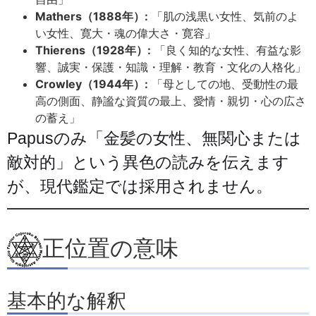
Mathers（1888年）:
「肌の浅黒い女性、気前のよ
い女性、寛大・魂の偉大さ・寛容」
Thierens（1928年）:
「良く知的な女性、有益な影
響、誠実・保護・知識・理解・教育・文化の人格化」
Crowley（1944年）:
「母としての地、受動性の最
高の側面、静謐な資質の最上、愛情・親切・心の広さ
の蓄え」
Papusのみ「金髪の女性、無関心または
敵対的」という異色の読みを伝えます
が、現代鑑定では採用されません。
正位置の意味
基本的な解釈