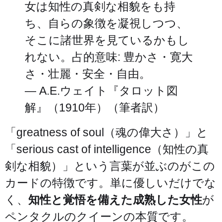
女は知性の真剣な相貌をも持
ち、自らの象徴を凝視しつつ、
そこに諸世界を見ているかもし
れない。占的意味: 豊かさ・寛大
さ・壮麗・安全・自由。
— A.E.ウェイト『タロット図
解』（1910年）（筆者訳）
「greatness of soul（魂の偉大さ）」と
「serious cast of intelligence（知性の真
剣な相貌）」という言葉が並ぶのがこの
カードの特徴です。単に優しいだけでな
く、
知性と覚悟を備えた成熟した女性
が
ペンタクルのクイーンの本質です。