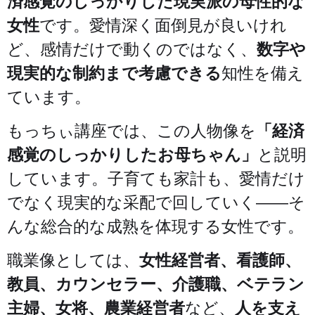
済感覚のしっかりした現実派の母性的な
女性
です。愛情深く面倒見が良いけれ
ど、感情だけで動くのではなく、
数字や
現実的な制約まで考慮できる
知性を備え
ています。
もっちぃ講座では、この人物像を
「経済
感覚のしっかりしたお母ちゃん」
と説明
しています。子育ても家計も、愛情だけ
でなく現実的な采配で回していく——そ
んな総合的な成熟を体現する女性です。
職業像としては、
女性経営者、看護師、
教員、カウンセラー、介護職、ベテラン
主婦、女将、農業経営者
など、
人を支え