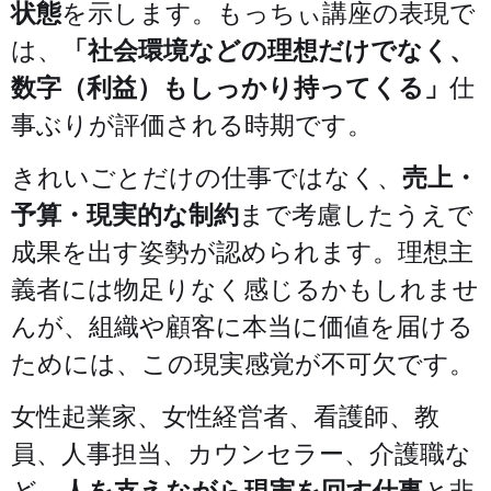
状態
を示します。もっちぃ講座の表現で
は、
「社会環境などの理想だけでなく、
数字（利益）もしっかり持ってくる」
仕
事ぶりが評価される時期です。
きれいごとだけの仕事ではなく、
売上・
予算・現実的な制約
まで考慮したうえで
成果を出す姿勢が認められます。理想主
義者には物足りなく感じるかもしれませ
んが、組織や顧客に本当に価値を届ける
ためには、この現実感覚が不可欠です。
女性起業家、女性経営者、看護師、教
員、人事担当、カウンセラー、介護職な
ど、
人を支えながら現実を回す仕事
と非