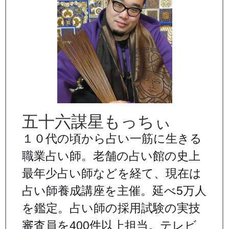
五十六謀星もっちぃ
１０代の頃から占い一筋に生きる
職業占い師。老舗の占い館の史上
最年少占い師などを経て、現在は
占い師養成講座を主催。延べ5万人
を鑑定。占い師の採用試験の実技
審査員を400件以上担当。テレビ