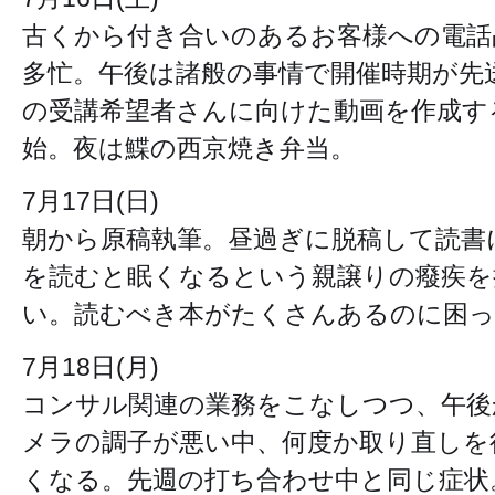
古くから付き合いのあるお客様への電話占
多忙。午後は諸般の事情で開催時期が先
の受講希望者さんに向けた動画を作成す
始。夜は鰈の西京焼き弁当。
7月17日(日)
朝から原稿執筆。昼過ぎに脱稿して読書
を読むと眠くなるという親譲りの癈疾を
い。読むべき本がたくさんあるのに困
7月18日(月)
コンサル関連の業務をこなしつつ、午後
メラの調子が悪い中、何度か取り直しを
くなる。先週の打ち合わせ中と同じ症状