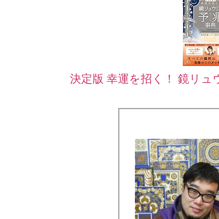
決定版 幸運を招く！ 鏡リ