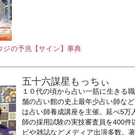
ュウジの予兆【サイン】事典
五十六謀星もっちぃ
１０代の頃から占い一筋に生きる職
舗の占い館の史上最年少占い師など
は占い師養成講座を主催。延べ5万
師の採用試験の実技審査員を400件
ビや雑誌などメディア出演多数。著