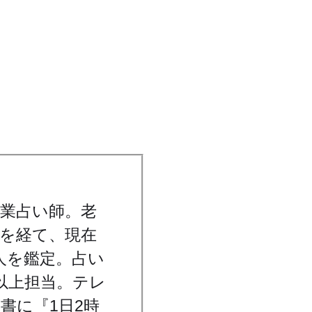
業占い師。老
を経て、現在
人を鑑定。占い
以上担当。テレ
書に『1日2時