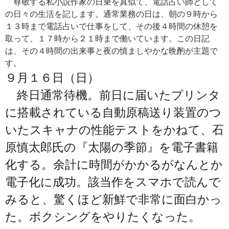
尊敬する私小説作家の日乗を真似て、電話占い師として
の日々の生活を記します。通常業務の日は、朝の９時から
１３時まで電話占いで仕事をして、その後４時間の休憩を
取って、１７時から２１時まで働いています。この日記
は、その４時間の出来事と夜の慎ましやかな晩酌が主題で
す。
９月１６日（日）
終日通常待機。前日に届いたプリンタ
に搭載されている自動原稿送り装置のつ
いたスキャナの性能テストをかねて、石
原慎太郎氏の『太陽の季節』を電子書籍
化する。余計に時間がかかるがなんとか
電子化に成功。該当作をスマホで読んで
みると、驚くほど新鮮で非常に面白かっ
た。ボクシングをやりたくなった。