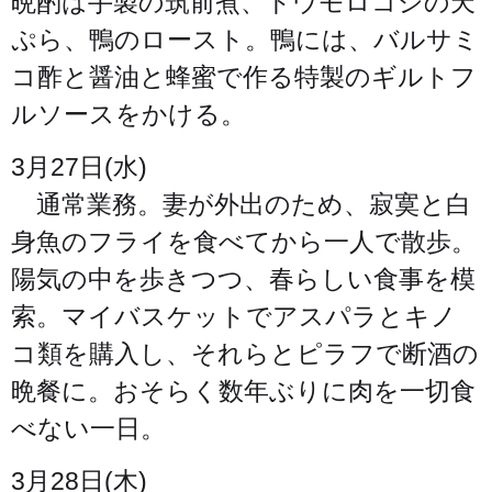
晩酌は手製の筑前煮、トウモロコシの天
ぷら、鴨のロースト。鴨には、バルサミ
コ酢と醤油と蜂蜜で作る特製のギルトフ
ルソースをかける。
3月27日(水)
通常業務。妻が外出のため、寂寞と白
身魚のフライを食べてから一人で散歩。
陽気の中を歩きつつ、春らしい食事を模
索。マイバスケットでアスパラとキノ
コ類を購入し、それらとピラフで断酒の
晩餐に。おそらく数年ぶりに肉を一切食
べない一日。
3月28日(木)