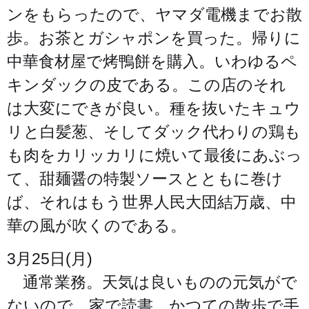
ンをもらったので、ヤマダ電機までお散
歩。お茶とガシャポンを買った。帰りに
中華食材屋で烤鴨餅を購入。いわゆるペ
キンダックの皮である。この店のそれ
は大変にできが良い。種を抜いたキュウ
リと白髪葱、そしてダック代わりの鶏も
も肉をカリッカリに焼いて最後にあぶっ
て、甜麺醤の特製ソースとともに巻け
ば、それはもう世界人民大団結万歳、中
華の風が吹くのである。
3月25日(月)
通常業務。天気は良いものの元気がで
ないので、家で読書。かつての散歩で手