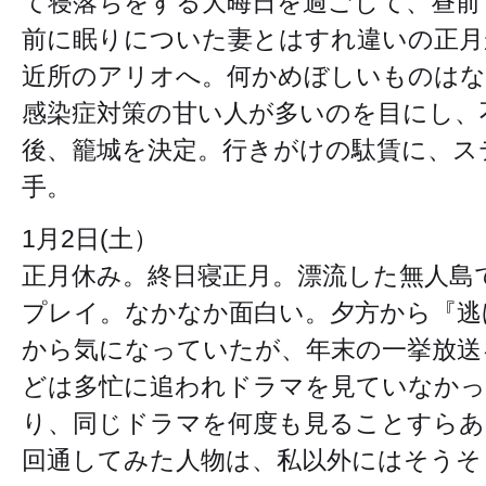
て寝落ちをする大晦日を過ごして、昼前
前に眠りについた妻とはすれ違いの正月
近所のアリオへ。何かめぼしいものは
感染症対策の甘い人が多いのを目にし、
後、籠城を決定。行きがけの駄賃に、ス
手。
1月2日(土）
正月休み。終日寝正月。漂流した無人島
プレイ。なかなか面白い。夕方から『逃
から気になっていたが、年末の一挙放送
どは多忙に追われドラマを見ていなかっ
り、同じドラマを何度も見ることすらあ
回通してみた人物は、私以外にはそうそ