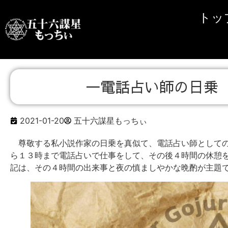
トッ
一電話占い師の日乗 
2021-01-20
五十六謀星もっちぃ
尊敬する私小説作家の日乗を真似て、電話占い師としての
ら１３時まで電話占いで仕事をして、その後４時間の休憩
記は、その４時間の出来事と夜の慎ましやかな晩酌が主題