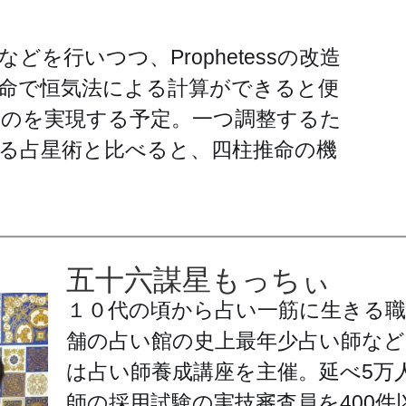
どを行いつつ、Prophetessの改造
命で恒気法による計算ができると便
のを実現する予定。一つ調整するた
る占星術と比べると、四柱推命の機
五十六謀星もっちぃ
１０代の頃から占い一筋に生きる職
舗の占い館の史上最年少占い師など
は占い師養成講座を主催。延べ5万
師の採用試験の実技審査員を400件