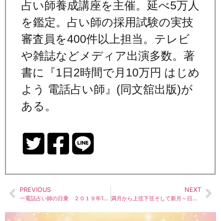
占い師養成講座を主催。延べ5万人
を鑑定。占い師の採用試験の実技
審査員を400件以上担当。テレビ
や雑誌などメディア出演多数。著
書に『1日2時間で月10万円 はじめ
よう 電話占い師』(同文舘出版)が
ある。
PREVIOUS
NEXT
一電話占い師の日乗 ２０１９年11月後半
満月から上弦下弦そして新月～日ごとに移ろう月相の意味と名前