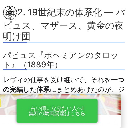
2. 19世紀末の体系化 — パ
ピュス、マザース、黄金の夜
明け団
パピュス『ボヘミアンのタロッ
ト』（1889年）
レヴィの仕事を受け継いで、それを
一つ
の完結した体系
にまとめあげたのが、ジ
ェラール・アンコス、通称
パピュス
占い師になりたい人へ!
（1865-1916）です。
無料の動画講座はこちら
パピュスはフランス・オカルティズム