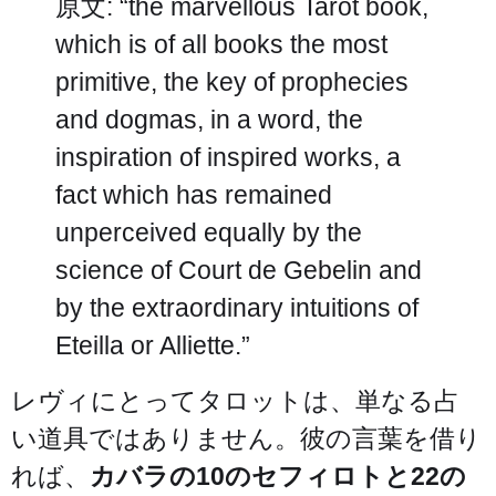
原文: “the marvellous Tarot book,
which is of all books the most
primitive, the key of prophecies
and dogmas, in a word, the
inspiration of inspired works, a
fact which has remained
unperceived equally by the
science of Court de Gebelin and
by the extraordinary intuitions of
Eteilla or Alliette.”
レヴィにとってタロットは、単なる占
い道具ではありません。彼の言葉を借り
れば、
カバラの10のセフィロトと22の