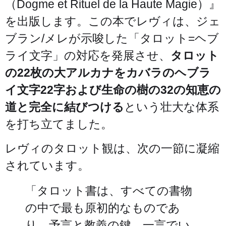
（Dogme et Rituel de la Haute Magie）』
を出版します。この本でレヴィは、ジェ
ブラン/メレが示唆した「タロット=ヘブ
ライ文字」の対応を発展させ、
タロット
の22枚の大アルカナをカバラのヘブラ
イ文字22字および生命の樹の32の知恵の
道と完全に結びつける
という壮大な体系
を打ち立てました。
レヴィのタロット観は、次の一節に凝縮
されています。
「タロット書は、すべての書物
の中で最も原初的なものであ
り、予言と教義の鍵、一言でい