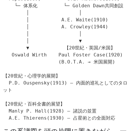
    └─ 体系化         └─ Golden Dawn共同創設

        │                 │

        │           A.E. Waite(1910)

        │           A. Crowley(1944)

        │                 │

        │                 ▼

        ▼            【20世紀・英国/米国】

   Oswald Wirth    Paul Foster Case(1920)

                   (B.O.T.A. → 米国展開)

【20世紀・心理学的展開】

  P.D. Ouspensky(1913) — 内面的巡礼としてのタロ
ット

【20世紀・百科全書的展望】

  Manly P. Hall(1928) — 諸説の並置

  A.E. Thierens(1930) — 占星術との全面対応