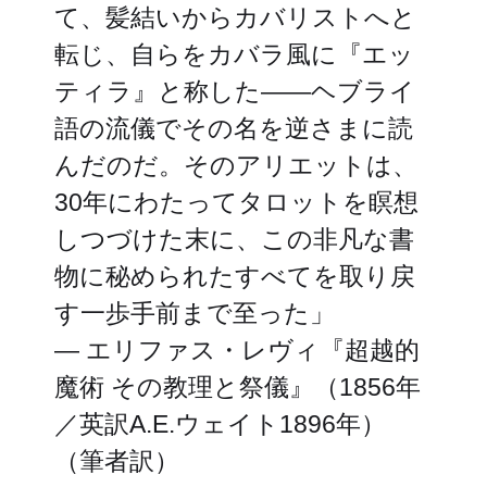
て、髪結いからカバリストへと
転じ、自らをカバラ風に『エッ
ティラ』と称した——ヘブライ
語の流儀でその名を逆さまに読
んだのだ。そのアリエットは、
30年にわたってタロットを瞑想
しつづけた末に、この非凡な書
物に秘められたすべてを取り戻
す一歩手前まで至った」
— エリファス・レヴィ『超越的
魔術 その教理と祭儀』（1856年
／英訳A.E.ウェイト1896年）
（筆者訳）