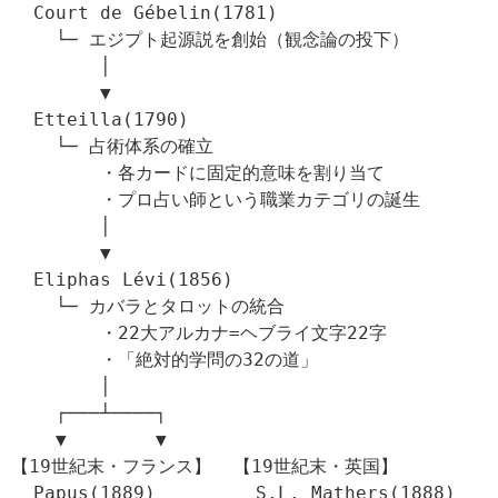
  Court de Gébelin(1781)

    └─ エジプト起源説を創始（観念論の投下）

        │

        ▼

  Etteilla(1790)

    └─ 占術体系の確立

        ・各カードに固定的意味を割り当て

        ・プロ占い師という職業カテゴリの誕生

        │

        ▼

  Eliphas Lévi(1856)

    └─ カバラとタロットの統合

        ・22大アルカナ=ヘブライ文字22字

        ・「絶対的学問の32の道」

        │

    ┌───┴────┐

    ▼        ▼

【19世紀末・フランス】  【19世紀末・英国】

  Papus(1889)         S.L. Mathers(1888)
