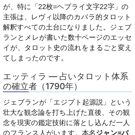
が、特に「22枚=ヘブライ文字22字」の
主張は、レヴィ以降のカバラ的タロット
解釈すべての土台になりました。ジェブ
ランとメレが書いた数十ページのエッセ
イが、タロット史の流れをまるごと変え
てしまったのです。
エッティラ — 占いタロット体系
の確立者（1790年）
ジェブランが「エジプト起源説」という
壮大な観念論を打ち上げた直後、その観
念を現実の鑑定技術に落とし込んだ一人
のフランス人がいます。本名
ジャン=バ